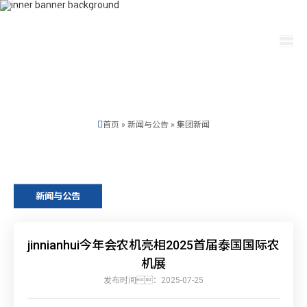
400-115-2288
dfam@yichengzhiye.com
选择语言
首页
»
新闻与公告
»
集团新闻
新闻与公告
jinnianhui今年会农机亮相2025首届泰国国际农
机展
发布时间：2025-07-25